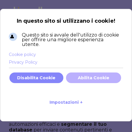
Email marketing
su
misura per costruire
relazioni solide e
generare
conversioni
L'
email marketing
è uno strumento potente e
versatile che ti permette di restare connesso
con il tuo pubblico, migliorare la fedeltà al brand
e aumentare le vendite.
Con campagne di email marketing, possiamo
aiutarti a
personalizzare i messaggi
, creare
automazioni efficaci e
segmentare il tuo
database
per inviare contenuti pertinenti e