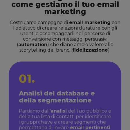
come gestiamo il tuo email
marketing
Costruiamo campagne di
email marketing
con
l’obiettivo di creare relazioni durature con gli
utenti e accompagnarli nel percorso di
conversione con messaggi persuasivi
(
automation
) che diano ampio valore allo
storytelling del brand (
fidelizzazione
).
01.
Analisi del database e
della segmentazione
Partiamo dall'
analisi
del tuo pubblico e
della tua lista di contatti per identificare
i gruppi chiave e creare segmenti che
permettano di inviare
email pertinenti