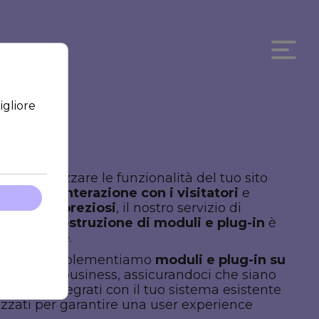
eri ottimizzare le funzionalità del tuo sito
liorare l'
interazione con i visitatori
e
iere dati preziosi
, il nostro servizio di
zione e costruzione di moduli e plug-in
è
ione ideale.
tiamo e implementiamo
moduli e plug-in su
per il tuo business, assicurandoci che siano
amente integrati con il tuo sistema esistente
izzati per garantire una user experience