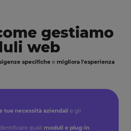
ome gestiamo
duli web
sigenze specifiche
e
migliora l'esperienza
e tue necessità aziendali
e gli
dentificare quali
moduli e plug-in