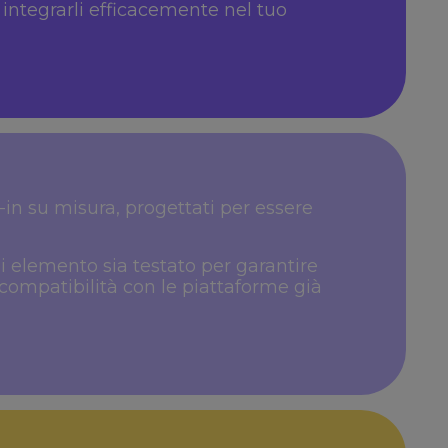
integrarli efficacemente nel tuo
in su misura, progettati per essere
 elemento sia testato per garantire
compatibilità con le piattaforme già