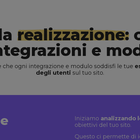
la
realizzazione:
c
integrazioni e mo
re che ogni integrazione e modulo soddisfi le tue
e
degli utenti
sul tuo sito.
le
Iniziamo
analizzando l
obiettivi del tuo sito.
Questo ci permette di i