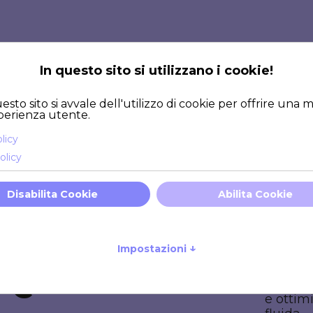
Se desid
web, mig
raccogl
integra
 per un
la soluz
Proget
misura
 e
perfett
e ottim