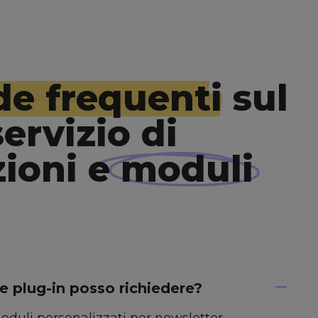
e frequenti
sul
ervizio di
zioni e
moduli
 e plug-in posso richiedere?
duli personalizzati per newsletter,