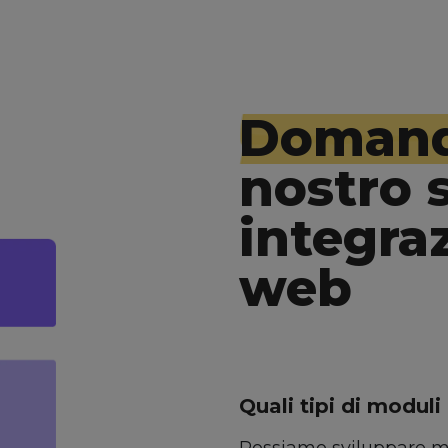
Domand
nostro s
integra
web
Quali tipi di moduli
Possiamo sviluppare mo