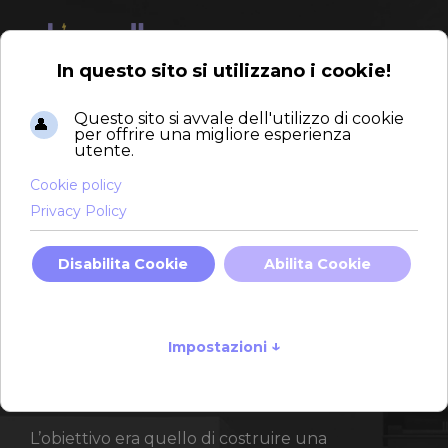
Esa Case in Legno
Esa Case in Legno
è la divisione di Esa Italy
dedicata alla progettazione e realizzazione di
abitazioni prefabbricate in legno ad alta
efficienza energetica.
Per rafforzarne la presenza online e
valorizzare le sue competenze nel settore
dell’edilizia sostenibile, ci siamo occupati dello
sviluppo del sito web istituzionale,
occupandoci di struttura, web design e
contenuti testuali.
L’obiettivo era quello di costruire una